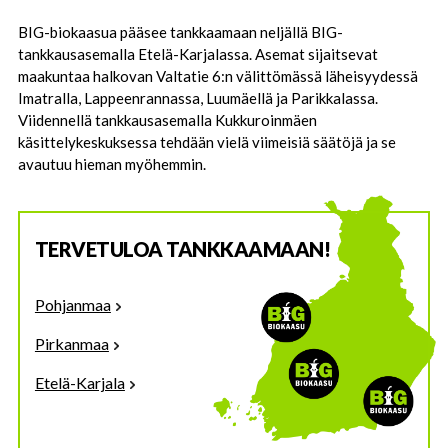
BIG-biokaasua pääsee tankkaamaan neljällä BIG-
tankkausasemalla Etelä-Karjalassa. Asemat sijaitsevat
maakuntaa halkovan Valtatie 6:n välittömässä läheisyydessä
Imatralla, Lappeenrannassa, Luumäellä ja Parikkalassa.
Viidennellä tankkausasemalla Kukkuroinmäen
käsittelykeskuksessa tehdään vielä viimeisiä säätöjä ja se
avautuu hieman myöhemmin.
TERVETULOA TANKKAAMAAN!
Pohjanmaa
Pirkanmaa
Etelä-Karjala