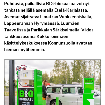
Puhdasta, paikallista BIG-biokaasua voi nyt
tankata neljällä asemalla Etelä-Karjalassa.
Asemat sijaitsevat Imatran Vuoksenniskalla,
Lappeerannan Hyrymäessä, Luumäen
Taavetissa ja Parikkalan Särkisalmella. Viides
tankkausasema Kukkuroinmäen
käsittelykeskuksessa Konnunsuolla avataan
hieman myöhemmin.