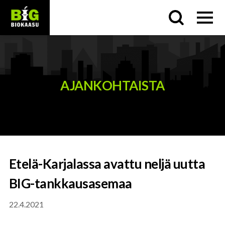
menu
AJANKOHTAISTA
Etelä-Karjalassa avattu neljä uutta
BIG-tankkausasemaa
22.4.2021