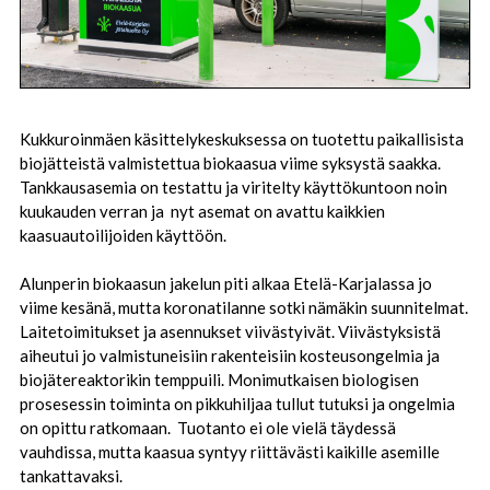
Kukkuroinmäen käsittelykeskuksessa on tuotettu paikallisista
biojätteistä valmistettua biokaasua viime syksystä saakka.
Tankkausasemia on testattu ja viritelty käyttökuntoon noin
kuukauden verran ja nyt asemat on avattu kaikkien
kaasuautoilijoiden käyttöön.
Alunperin biokaasun jakelun piti alkaa Etelä-Karjalassa jo
viime kesänä, mutta koronatilanne sotki nämäkin suunnitelmat.
Laitetoimitukset ja asennukset viivästyivät. Viivästyksistä
aiheutui jo valmistuneisiin rakenteisiin kosteusongelmia ja
biojätereaktorikin temppuili. Monimutkaisen biologisen
prosesessin toiminta on pikkuhiljaa tullut tutuksi ja ongelmia
on opittu ratkomaan. Tuotanto ei ole vielä täydessä
vauhdissa, mutta kaasua syntyy riittävästi kaikille asemille
tankattavaksi.